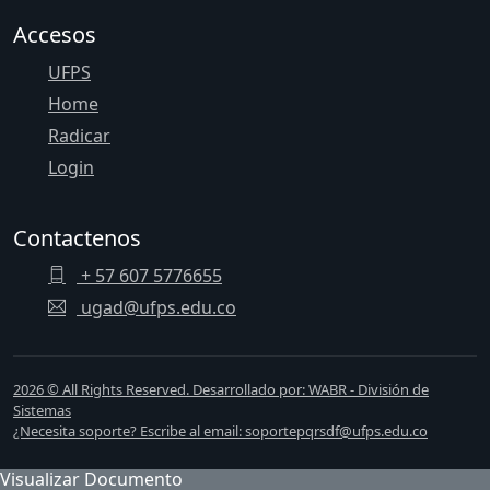
Accesos
UFPS
Home
Radicar
Login
Contactenos
+ 57 607 5776655
ugad@ufps.edu.co
2026 © All Rights Reserved. Desarrollado por: WABR - División de
Sistemas
¿Necesita soporte? Escribe al email: soportepqrsdf@ufps.edu.co
Visualizar Documento